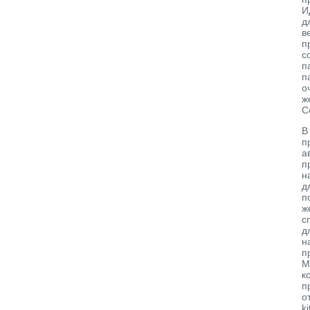
И
д
в
п
с
п
п
о
ж
С
В
п
а
п
н
д
п
ж
с
д
н
п
М
к
п
о
k