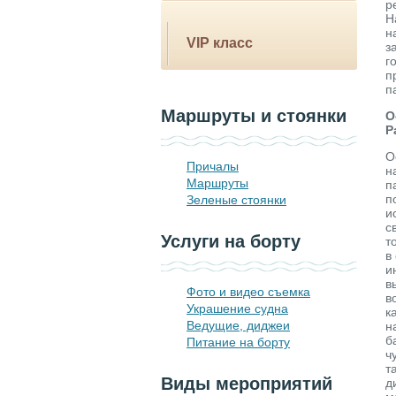
р
Н
н
VIP класс
з
г
п
п
Маршруты и стоянки
О
Р
О
Причалы
н
Маршруты
п
п
Зеленые стоянки
и
с
Услуги на борту
т
в
и
в
Фото и видео съемка
в
Украшение судна
к
Ведущие, диджеи
н
б
Питание на борту
ч
т
Виды мероприятий
д