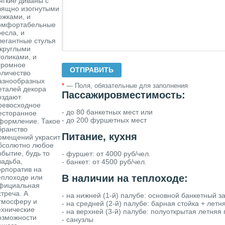
ягкие диваны с
зящно изогнутыми
ожками, и
омфортабельные
ресла, и
легантные стулья
 круглыми
толиками, и
громное
оличество
азнообразных
*
— Поля, обязательные для заполнения
еталей декора
Пассажировместимость:
оздают
ревосходное
- до 80 банкетных мест или
есторанное
- до 200 фуршетных мест
формление. Такое
бранство
Питание, кухня
омещений украсит
бсолютно любое
обытие, будь то
- фуршет: от 4000 руб/чел.
вадьба,
- банкет: от 4500 руб/чел.
орпоратив на
В наличии на теплоходе:
еплоходе или
фициальная
стреча. А
- на нижней (1-й) палубе: основной банкетный з
тмосферу и
- на средней (2-й) палубе: барная стойка + лет
ехнические
- на верхней (3-й) палубе: полуоткрытая летня
озможности
- санузлы