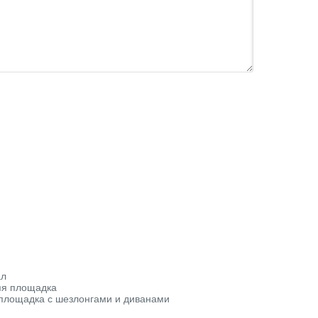
ал
няя площадка
я площадка с шезлонгами и диванами