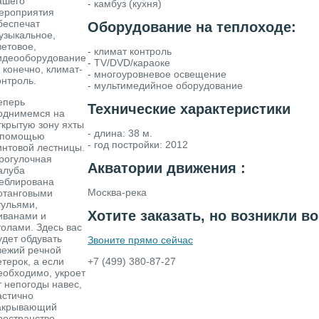
ашего
- камбуз (кухня)
ероприятия
беспечат
Оборудование на теплоходе:
узыкальное,
ветовое,
- климат контроль
идеооборудование
- TV/DVD/караоке
, конечно, климат-
- многоуровневое освещение
онтроль.
- мультимедийное оборудование
еперь
Технические характеристики
однимемся на
ткрытую зону яхты
- длина: 38 м.
 помощью
- год постройки: 2012
интовой лестницы.
рогулочная
Акватории движения :
алуба
еблирована
Москва-река
отанговыми
тульями,
Хотите заказать, но возникли 
иванами и
толами. Здесь вас
удет обдувать
Звоните прямо сейчас
вежий речной
етерок, а если
+7 (499) 380-87-27
еобходимо, укроет
т непогоды навес,
астично
акрывающий
ространство.