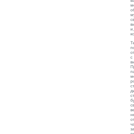
в
м
о
м
с
в
и
к
Т
п
о
с
в
П
п
м
р
с
д
с
б
с
в
н
о
ч
з
п