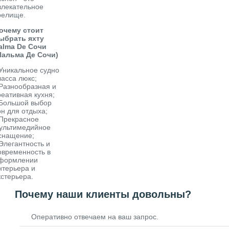
влекательное
релище.
очему стоит
ыбрать яхту
alma De Сочи
Пальма Де Сочи)
 Уникальное судно
ласса люкс;
 Разнообразная и
реативная кухня;
 Большой выбор
он для отдыха;
 Прекрасное
ультимедийное
снащение;
 Элегантность и
овременность в
формлении
нтерьера и
кстерьера.
Почему наши клиенты довольны?
Оперативно отвечаем на ваш запрос.