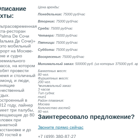
Описание
Цена аренды:
хты:
Понедельник:
75000 руб/час
Вторник:
75000 руб/час
льтрасовременная
Среда:
75000 руб/час
хта-ресторан
Palma De Сочи
Четверг:
75000 руб/час
Пальма Де Сочи)»
Пятница:
75000 руб/час
 это мобильный
Суббота:
75000 руб/час
урорт на Москве-
еке и судно
Воскресенье:
75000 руб/час
ремиального
Минимальный заказ:
500000 руб. (из которых 375000 руб. а
ласса, на котором
юбят провести
Банкетных мест:
80 чел.
ремя и столичный
Фуршетных мест:
омонд, и люди,
200 чел.
енящие
*минимальный заказ:
3 часов
ачественный
Тип судна:
тдых.
тип1
остроенный в
Район плавания:
Москва
012 году, лайнер
Количество гостей:
меет три палубы,
80 чел.
мещающие до 80
Заинтересовало предложение?
еловек при
анкетной
Звоните прямо сейчас
асстановке и до
00 гостей в
+7 (499) 380-87-27