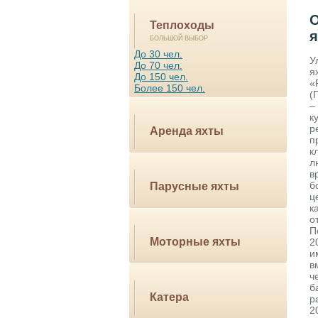
Теплоходы
я
БОЛЬШОЙ ВЫБОР
До 30 чел.
У
До 70 чел.
я
До 150 чел.
«
Более 150 чел.
(
–
к
р
Аренда яхты
п
к
л
в
б
Парусные яхты
ц
к
о
П
Моторные яхты
2
и
в
ч
б
Катера
р
2