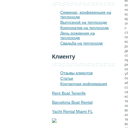
м
и
н
Семинар, конференция на
к
теплоходе
к
Выпускной на теплоходе
э
Корпоратив на теплоходе
с
с
День рождения на
о
теплоходе
к
Свадьба на теплоходе
р
д
с
Клиенту
п
р
о
Отзывы клиентов
у
п
Статьи
а
Контактная информация
с
с
Rent Boat Tenerife
к
т
Barcelona Boat Rental
о
в
Yacht Rental Miami FL
а
т
в