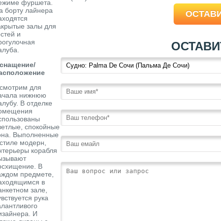
ежиме фуршета.
а борту лайнера
ОСТАВИ
аходятся
акрытые залы для
остей и
рогулочная
ОСТАВИ
алуба.
снащение/
асположение
смотрим для
ачала нижнюю
алубу. В отделке
омещения
спользованы
ветлые, спокойные
она. Выполненные
 стиле модерн,
нтерьеры корабля
ызывают
осхищение. В
аждом предмете,
аходящимся в
анкетном зале,
увствуется рука
алантливого
изайнера. И